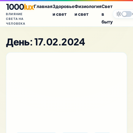
Перейти
1000
lux
Главная
Здоровье
Физиология
Свет
к
и свет
и свет
в
ВЛИЯНИЕ
контенту
СВЕТА НА
быту
ЧЕЛОВЕКА
День:
17.02.2024