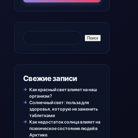
Поиск
Свежие записи
Как красный свет влияет на наш
организм?
Солнечный свет: польза для
здоровья, которую не заменить
таблетками
Как недостаток солнца влияет на
психическое состояние людей в
Арктике